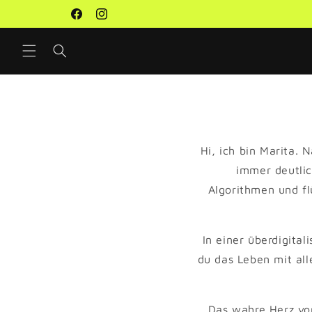
Direkt
Premium Wolle, Workshops & Studio
zum
Facebook
Instagram
Inhalt
Hi, ich bin Marita. 
immer deutlic
Algorithmen und fl
In einer überdigita
du das Leben mit all
Das wahre Herz v