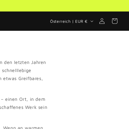
Versandkostenfrei ab 100 € nach Deutschland
L
Einloggen
Warenkorb
Österreich | EUR €
a
n
d
/
in den letzten Jahren
R
 schnelllebige
n etwas Greifbares,
e
g
i
 – einen Ort, in dem
eschaffenes Werk sein
o
n
rs. Wenn an warmen