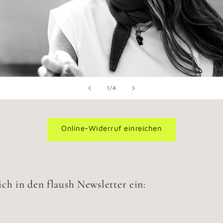
von
1
/
4
Online-Widerruf einreichen
ch in den flaush Newsletter ein: