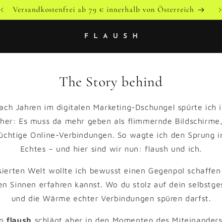
Versandkostenfrei ab 79 € innerhalb von Österreich
The Story behind
Nach Jahren im digitalen Marketing-Dschungel spürte ich 
her: Es muss da mehr geben als flimmernde Bildschirme,
üchtige Online-Verbindungen. So wagte ich den Sprung i
Echtes – und hier sind wir nun: flaush und ich.
lisierten Welt wollte ich bewusst einen Gegenpol schaffen
en Sinnen erfahren kannst. Wo du stolz auf dein selbstg
und die Wärme echter Verbindungen spüren darfst.
on
flaush
schlägt aber in den Momenten des Miteinande