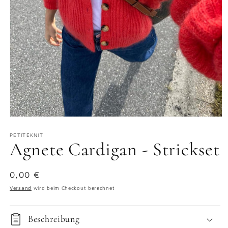
Medien
1
in
PETITEKNIT
Agnete Cardigan - Strickset
Modal
öffnen
Normaler
0,00 €
Preis
Versand
wird beim Checkout berechnet
Beschreibung