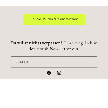
Online-Widerruf einreichen
Du willst nichts verpassen?
Dann trag dich in
den flaush Newsletter ein:
E-Mail
Facebook
Instagram
© 2026,
flaush
Datenschutzerklärung
Widerrufsrecht
AGB
Kontaktinformationen
Impressum
Versand