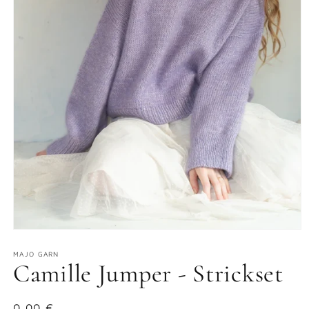
Medien
1
in
MAJO GARN
Camille Jumper - Strickset
Modal
öffnen
Normaler
0,00 €