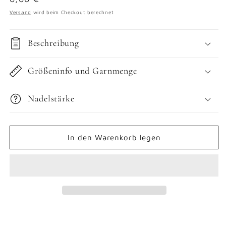
Preis
Versand
wird beim Checkout berechnet
Beschreibung
Größeninfo und Garnmenge
Nadelstärke
In den Warenkorb legen