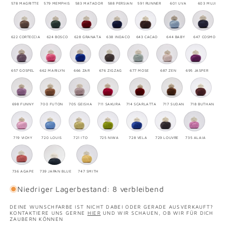
578 MAGRITTE
579 MEMPHIS
583 MATADOR
588 PERSIAN
591 RUNNER
601 UVA
603 MUJI
622 CORTECCIA
624 BOSCO
628 GRANATA
638 INDACO
643 CACAO
644 BABY
647 COSMO
657 GOSPEL
662 MARILYN
666 ZAR
676 ZIGZAG
677 MOSE
687 ZEN
695 JASPER
698 FUNNY
700 FUTON
705 GEISHA
711 SAKURA
714 SCARLATTA
717 SUDAN
718 BUTHAN
719 VICHY
720 LOUIS
721 ITO
725 NIWA
728 VELA
729 LOUVRE
735 ALAIA
736 AGAPE
739 JAPAN BLUE
747 SMITH
Niedriger Lagerbestand: 8 verbleibend
DEINE WUNSCHFARBE IST NICHT DABEI ODER GERADE AUSVERKAUFT?
KONTAKTIERE UNS GERNE
HIER
UND WIR SCHAUEN, OB WIR FÜR DICH
ZAUBERN KÖNNEN