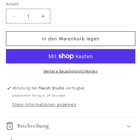
Anzahl
Verringere
Erhöhe
die
die
Menge
Menge
für
für
In den Warenkorb legen
Cashmere
Cashmere
Classic
Classic
Weitere Bezahlmöglichkeiten
Abholung bei
flaush Studio
verfügbar
Gewöhnlich fertig in 24 Stunden
Shop-Informationen anzeigen
Beschreibung