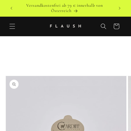
Direkt
Versandkostenfrei ab 79 € innerhalb von
zum
o
Versandk
Österreich
Inhalt
Warenkorb
duktinformationen
ingen