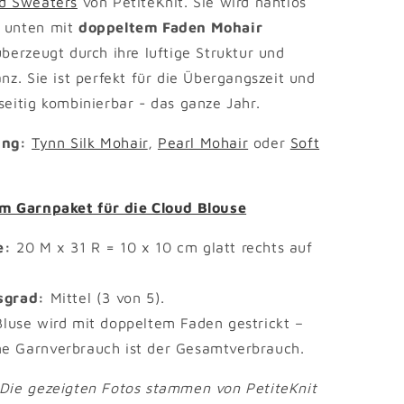
d Sweaters
von PetiteKnit. Sie wird nahtlos
 unten mit
doppeltem Faden Mohair
überzeugt durch ihre luftige Struktur und
anz. Sie ist perfekt für die Übergangszeit und
seitig kombinierbar - das ganze Jahr.
ung:
Tynn Silk Mohair
,
Pearl Mohair
oder
Soft
um Garnpaket für die Cloud Blouse
e:
20 M x 31 R = 10 x 10 cm glatt rechts auf
sgrad:
Mittel (3 von 5).
luse wird mit doppeltem Faden gestrickt –
e Garnverbrauch ist der Gesamtverbrauch.
 Die gezeigten Fotos stammen von PetiteKnit