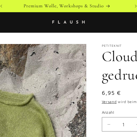
Versandkostenfrei ab 79 € innerhalb von Österreich
PETITEKNIT
Cloud
gedru
Normaler
6,95 €
Preis
Versand
wird beim
Anzahl
Verringere
die