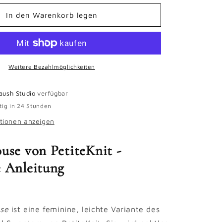
Menge
für
In den Warenkorb legen
Cloud
Blouse
-
gedruckte
Anleitung
Weitere Bezahlmöglichkeiten
laush Studio
verfügbar
tig in 24 Stunden
tionen anzeigen
use von PetiteKnit -
e Anleitung
use
ist eine feminine, leichte Variante des