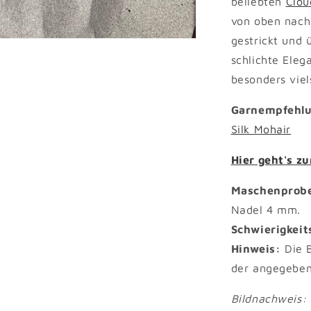
beliebten
Clou
von oben nach
gestrickt und 
schlichte Eleg
besonders viel
Garnempfehl
Silk Mohair
Hier geht's z
Maschenprob
Nadel 4 mm.
Schwierigkeit
Hinweis:
Die B
der angegeben
Bildnachweis: