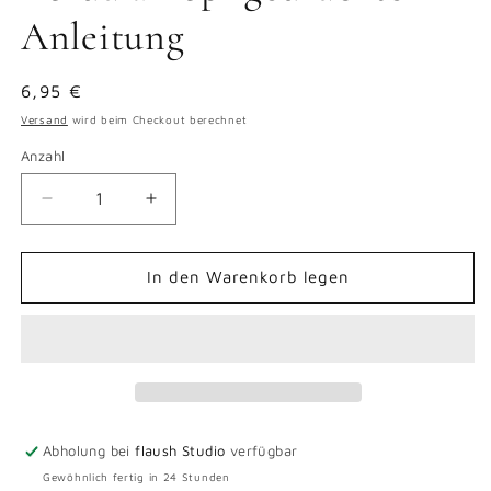
Anleitung
Normaler
6,95 €
Preis
Versand
wird beim Checkout berechnet
Anzahl
Verringere
Erhöhe
die
die
Menge
Menge
für
für
In den Warenkorb legen
Kordula
Kordula
Top-
Top-
gedruckte
gedruckte
Anleitung
Anleitung
Abholung bei
flaush Studio
verfügbar
Gewöhnlich fertig in 24 Stunden