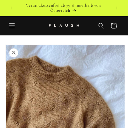
Direkt
Versandkostenfrei ab 79 € innerhalb von
zum
o
Versandk
Österreich
Inhalt
Warenkorb
duktinformationen
ingen