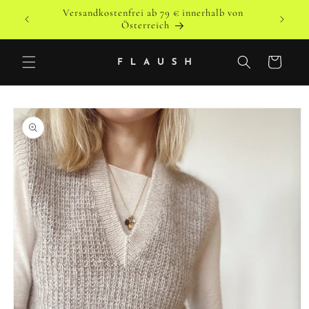
Direkt
Versandkostenfrei ab 79 € innerhalb von
zum
o
Versandk
Österreich
Inhalt
Warenkorb
duktinformationen
ingen