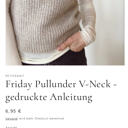
Medien
1
in
PETITEKNIT
Friday Pullunder V-Neck -
Modal
öffnen
gedruckte Anleitung
Normaler
6,95 €
Preis
Versand
wird beim Checkout berechnet
Anzahl