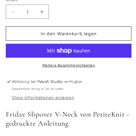
Verringere
Erhöhe
die
die
Menge
Menge
für
für
In den Warenkorb legen
Friday
Friday
Pullunder
Pullunder
V-
V-
Neck
Neck
-
-
Weitere Bezahlmöglichkeiten
gedruckte
gedruckte
Anleitung
Anleitung
Abholung bei
flaush Studio
verfügbar
Gewöhnlich fertig in 24 Stunden
Shop-Informationen anzeigen
Friday Slipover V-Neck von PetiteKnit -
gedruckte Anleitung