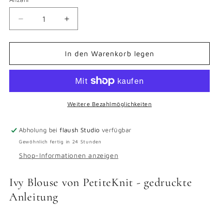
Verringere
Erhöhe
die
die
Menge
Menge
für
für
In den Warenkorb legen
Ivy
Ivy
Blouse
Blouse
-
-
gedruckte
gedruckte
Anleitung
Anleitung
Weitere Bezahlmöglichkeiten
Abholung bei
flaush Studio
verfügbar
Gewöhnlich fertig in 24 Stunden
Shop-Informationen anzeigen
Ivy Blouse von PetiteKnit - gedruckte
Anleitung