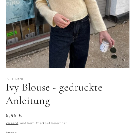
Medien
1
in
PETITEKNIT
Ivy Blouse - gedruckte
Modal
öffnen
Anleitung
Normaler
6,95 €
Preis
Versand
wird beim Checkout berechnet
Anzahl