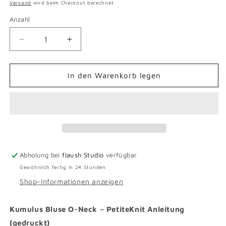
Preis
Versand
wird beim Checkout berechnet
Anzahl
Verringere
Erhöhe
die
die
Menge
Menge
für
für
In den Warenkorb legen
Kumulus
Kumulus
Bluse
Bluse
O-
O-
Neck
Neck
-
-
gedruckte
gedruckte
Anleitung
Anleitung
Abholung bei
flaush Studio
verfügbar
Gewöhnlich fertig in 24 Stunden
Shop-Informationen anzeigen
Kumulus Bluse O-Neck – PetiteKnit Anleitung
(gedruckt)