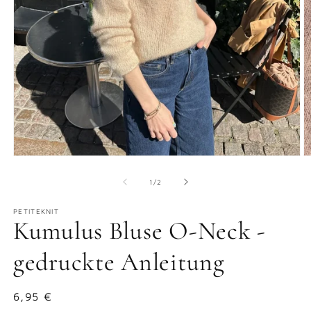
Medien
M
1
2
in
in
von
1
/
2
Modal
M
öffnen
ö
PETITEKNIT
Kumulus Bluse O-Neck -
gedruckte Anleitung
Normaler
6,95 €