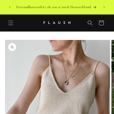
Direkt
 von
zum
Versandkostenfrei ab 100 € nach Deutschland
Inhalt
Warenkorb
duktinformationen
ingen