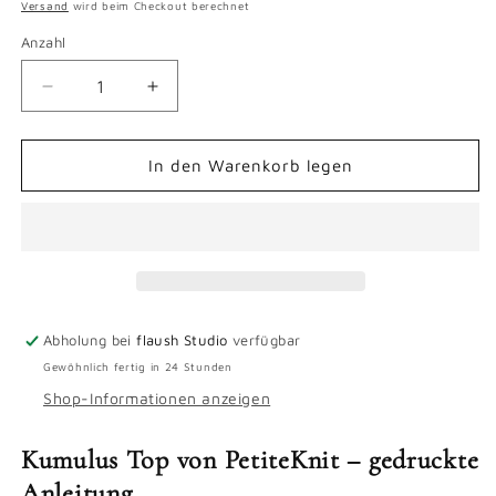
Preis
Versand
wird beim Checkout berechnet
Anzahl
Verringere
Erhöhe
die
die
Menge
Menge
für
für
In den Warenkorb legen
Kumulus
Kumulus
Top
Top
-
-
gedruckte
gedruckte
Anleitung
Anleitung
Abholung bei
flaush Studio
verfügbar
Gewöhnlich fertig in 24 Stunden
Shop-Informationen anzeigen
Kumulus Top von PetiteKnit – gedruckte
Anleitung