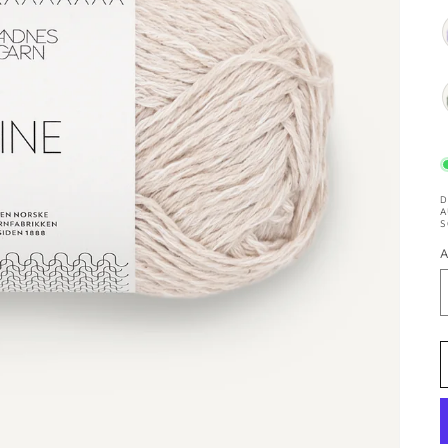
D
A
S
A