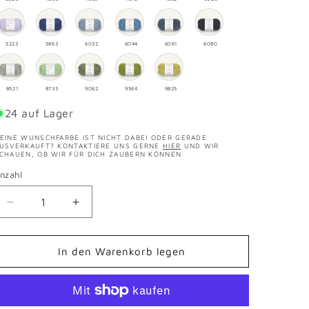
5223
5863
6032
6044
6061
6080
8521
8733
9062
9564
9825
24 auf Lager
EINE WUNSCHFARBE IST NICHT DABEI ODER GERADE
USVERKAUFT? KONTAKTIERE UNS GERNE
HIER
UND WIR
CHAUEN, OB WIR FÜR DICH ZAUBERN KÖNNEN
nzahl
Verringere
Erhöhe
die
die
Menge
Menge
für
für
In den Warenkorb legen
Line
Line