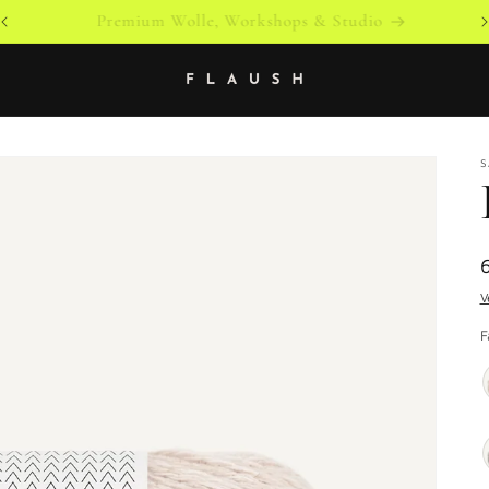
Versandkostenfrei ab 79 € innerhalb von Österreich
S
V
F