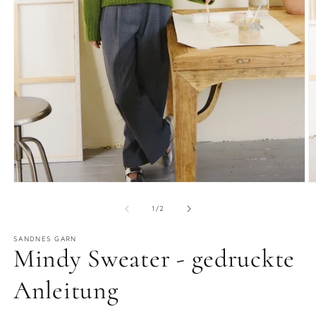
Medien
M
1
2
in
in
von
1
/
2
Modal
M
öffnen
ö
SANDNES GARN
Mindy Sweater - gedruckte
Anleitung