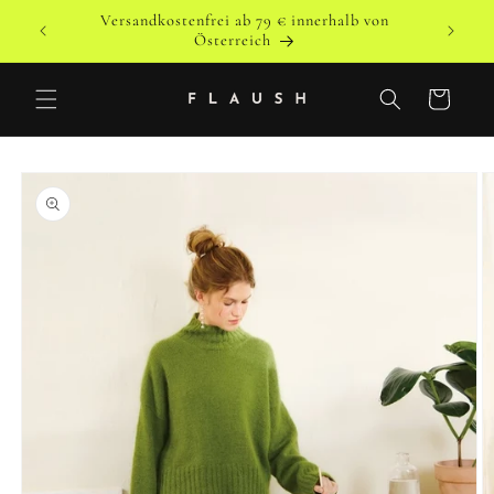
Direkt
Versandkostenfrei ab 79 € innerhalb von
zum
o
Versandk
Österreich
Inhalt
Warenkorb
duktinformationen
ingen