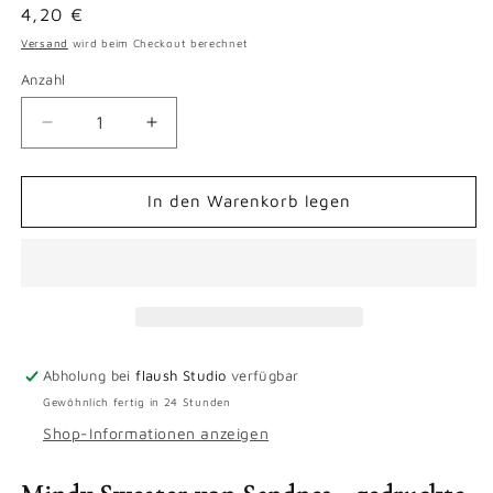
Normaler
4,20 €
Preis
Versand
wird beim Checkout berechnet
Anzahl
Verringere
Erhöhe
die
die
Menge
Menge
für
für
In den Warenkorb legen
Mindy
Mindy
Sweater
Sweater
-
-
gedruckte
gedruckte
Anleitung
Anleitung
Abholung bei
flaush Studio
verfügbar
Gewöhnlich fertig in 24 Stunden
Shop-Informationen anzeigen