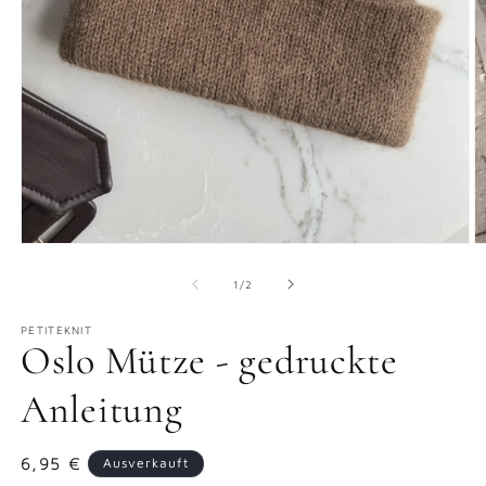
Medien
M
1
2
in
in
von
1
/
2
Modal
M
öffnen
ö
PETITEKNIT
Oslo Mütze - gedruckte
Anleitung
Normaler
6,95 €
Ausverkauft