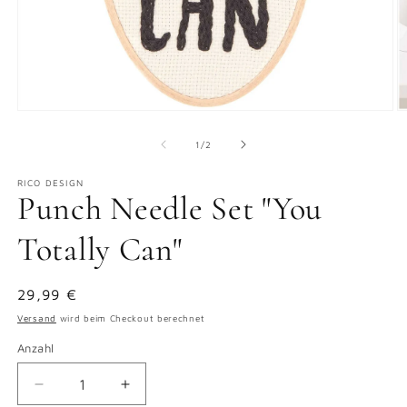
Medien
M
1
2
in
in
von
1
/
2
Modal
M
öffnen
ö
RICO DESIGN
Punch Needle Set "You
Totally Can"
Normaler
29,99 €
Preis
Versand
wird beim Checkout berechnet
Anzahl
Verringere
Erhöhe