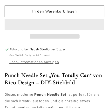
die
die
Menge
Menge
für
für
In den Warenkorb legen
Punch
Punch
Needle
Needle
Set
Set
&quot;You
&quot;You
Totally
Totally
Can&quot;
Can&quot;
Abholung bei
flaush Studio
verfügbar
Gewöhnlich fertig in 24 Stunden
Shop-Informationen anzeigen
Punch Needle Set „You Totally Can“ von
Rico Design – DIY-Stickbild
Dieses moderne
Punch Needle Set
ist perfekt für alle,
die sich kreativ austoben und gleichzeitig etwas
Ermutigendes gestalten möchten. Mit dem