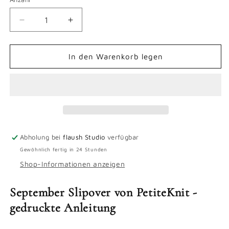
Verringere
Erhöhe
die
die
Menge
Menge
für
für
In den Warenkorb legen
September
September
Slipover
Slipover
-
-
gedruckte
gedruckte
Anleitung
Anleitung
Abholung bei
flaush Studio
verfügbar
Gewöhnlich fertig in 24 Stunden
Shop-Informationen anzeigen
September Slipover von PetiteKnit -
gedruckte Anleitung