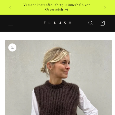
Direkt
Versandkostenfrei ab 79 € innerhalb von
zum
o
Versandk
Österreich
Inhalt
Warenkorb
duktinformationen
ingen