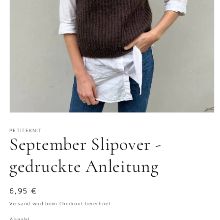
Medien
1
in
PETITEKNIT
September Slipover -
Modal
öffnen
gedruckte Anleitung
Normaler
6,95 €
Preis
Versand
wird beim Checkout berechnet
Anzahl