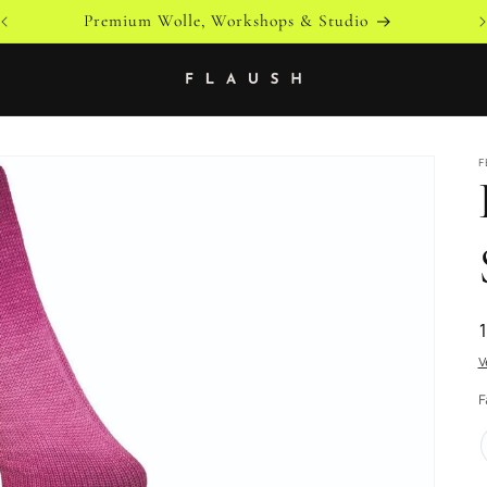
Versandkostenfrei ab 79 € innerhalb von Österreich
F
V
F