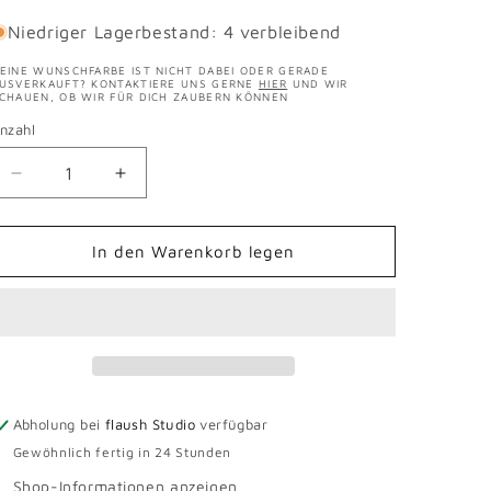
Niedriger Lagerbestand: 4 verbleibend
EINE WUNSCHFARBE IST NICHT DABEI ODER GERADE
USVERKAUFT? KONTAKTIERE UNS GERNE
HIER
UND WIR
CHAUEN, OB WIR FÜR DICH ZAUBERN KÖNNEN
nzahl
Verringere
Erhöhe
die
die
Menge
Menge
für
für
In den Warenkorb legen
Lungauer
Lungauer
Sockenwolle
Sockenwolle
Seide
Seide
Abholung bei
flaush Studio
verfügbar
Gewöhnlich fertig in 24 Stunden
Shop-Informationen anzeigen