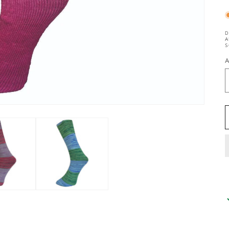
D
A
S
A