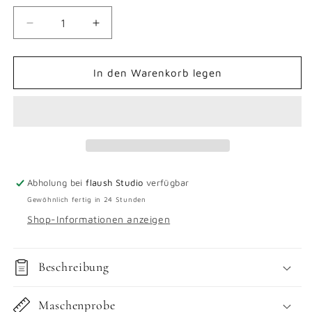
Verringere
Erhöhe
die
die
Menge
Menge
für
für
In den Warenkorb legen
Tynn
Tynn
Peer
Peer
Gynt
Gynt
Abholung bei
flaush Studio
verfügbar
Gewöhnlich fertig in 24 Stunden
Shop-Informationen anzeigen
Beschreibung
Maschenprobe