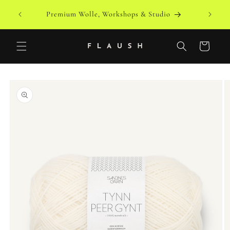
Direkt
zum
Premium Wolle, Workshops & Studio
Inhalt
Warenkorb
duktinformationen
ingen