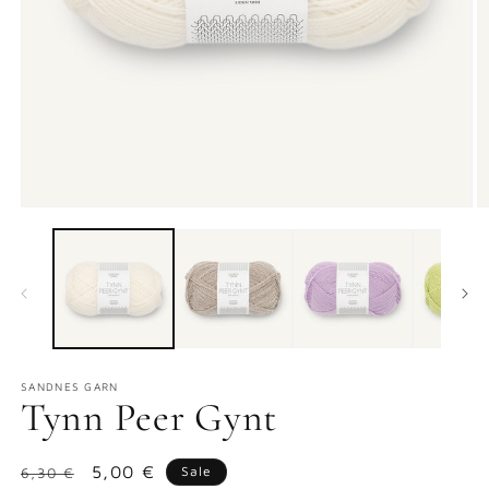
Medien
M
1
2
in
in
Modal
M
öffnen
ö
SANDNES GARN
Tynn Peer Gynt
Normaler
Verkaufspreis
5,00 €
Sale
6,30 €