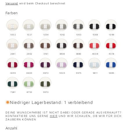
Preis
Versand
wird beim Checkout berechnet
Farben
1002
1021
1034
1042
1053
1088
1099
2641
2652
3161
3800
3880
4008
4018
4255
4600
4672
5023
5575
5811
5845
7281
8733
9572
Niedriger Lagerbestand: 1 verbleibend
DEINE WUNSCHFARBE IST NICHT DABEI ODER GERADE AUSVERKAUFT?
KONTAKTIERE UNS GERNE
HIER
UND WIR SCHAUEN, OB WIR FÜR DICH
ZAUBERN KÖNNEN
Anzahl