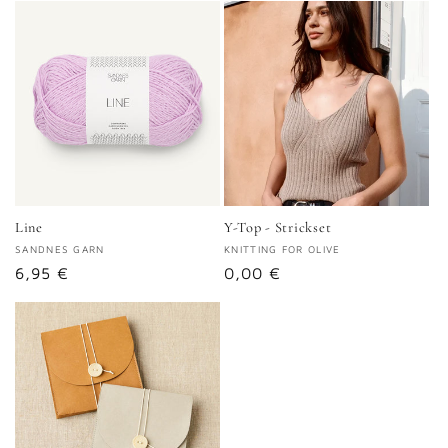
Line
Y-Top - Strickset
Anbieter:
SANDNES GARN
Anbieter:
KNITTING FOR OLIVE
Normaler
6,95 €
Normaler
0,00 €
Preis
Preis