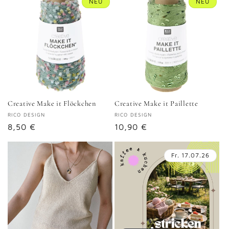
NEU
NEU
i
e
:
Creative Make it Flöckchen
Creative Make it Paillette
Anbieter:
RICO DESIGN
Anbieter:
RICO DESIGN
Normaler
8,50 €
Normaler
10,90 €
Preis
Preis
Fr. 17.07.26