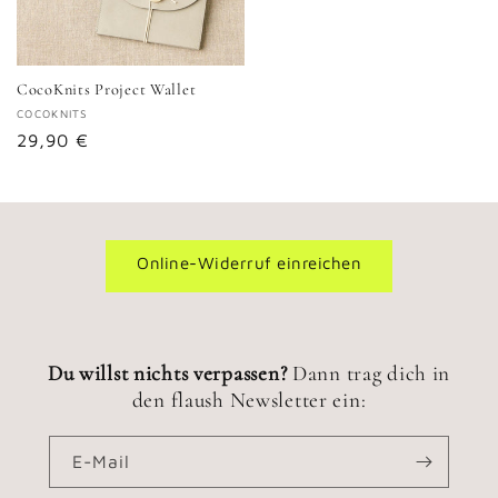
CocoKnits Project Wallet
Anbieter:
COCOKNITS
Normaler
29,90 €
Preis
Online-Widerruf einreichen
Du willst nichts verpassen?
Dann trag dich in
den flaush Newsletter ein:
E-Mail