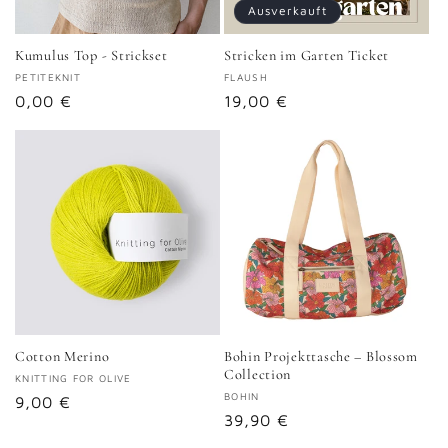
Ausverkauft
Kumulus Top - Strickset
Stricken im Garten Ticket
Anbieter:
PETITEKNIT
Anbieter:
FLAUSH
Normaler
0,00 €
Normaler
19,00 €
Preis
Preis
Cotton Merino
Bohin Projekttasche – Blossom
Collection
Anbieter:
KNITTING FOR OLIVE
Anbieter:
BOHIN
Normaler
9,00 €
Normaler
39,90 €
Preis
Preis