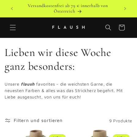
Direkt
Versandkostenfrei ab 79 € innerhalb von
zum
o
Versandk
Österreich
Inhalt
Warenkorb
K
Lieben wir diese Woche
a
ganz besonders:
t
Unsere
flaush
favorites - die weichsten Garne, die
e
neuesten Farben & alles was das Strickherz begehrt. Mit
Liebe ausgesucht, von uns für euch!
g
o
Filtern und sortieren
9 Produkte
r