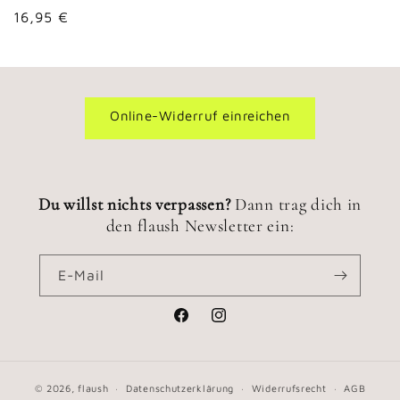
Normaler
16,95 €
Preis
Online-Widerruf einreichen
Du willst nichts verpassen?
Dann trag dich in
den flaush Newsletter ein:
E-Mail
Facebook
Instagram
© 2026,
flaush
Datenschutzerklärung
Widerrufsrecht
AGB