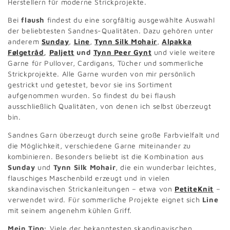
Herstellern für moderne Strickprojekte.
i
Bei
flaush
findest du eine sorgfältig ausgewählte Auswahl
der beliebtesten Sandnes-Qualitäten. Dazu gehören unter
e
anderem
Sunday
,
Line
,
Tynn Silk Mohair
,
Alpakka
Følgetråd
,
Paljett
und
Tynn
Peer Gynt
und viele weitere
:
Garne für Pullover, Cardigans, Tücher und sommerliche
Strickprojekte. Alle Garne wurden von mir persönlich
gestrickt und getestet, bevor sie ins Sortiment
aufgenommen wurden. So findest du bei flaush
ausschließlich Qualitäten, von denen ich selbst überzeugt
bin.
Sandnes Garn überzeugt durch seine große Farbvielfalt und
die Möglichkeit, verschiedene Garne miteinander zu
kombinieren. Besonders beliebt ist die Kombination aus
Sunday
und
Tynn Silk Mohair
, die ein wunderbar leichtes,
flauschiges Maschenbild erzeugt und in vielen
skandinavischen Strickanleitungen – etwa von
PetiteKnit
–
verwendet wird. Für sommerliche Projekte eignet sich
Line
mit seinem angenehm kühlen Griff.
Mein Tipp:
Viele der bekanntesten skandinavischen