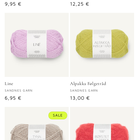
Normaler
9,95 €
Normaler
12,25 €
Preis
Preis
Line
Alpakka Følgetråd
Anbieter:
SANDNES GARN
Anbieter:
SANDNES GARN
Normaler
6,95 €
Normaler
13,00 €
Preis
Preis
SALE