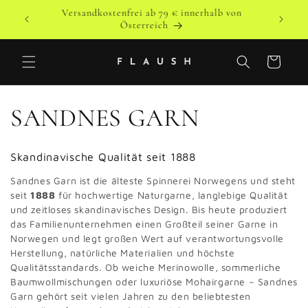
Direkt
Versandkostenfrei ab 79 € innerhalb von
zum
o
Versandk
Österreich
Inhalt
Warenkorb
K
SANDNES GARN
a
Skandinavische Qualität seit 1888
t
Sandnes Garn ist die älteste Spinnerei Norwegens und steht
seit
1888
für hochwertige Naturgarne, langlebige Qualität
e
und zeitloses skandinavisches Design. Bis heute produziert
das Familienunternehmen einen Großteil seiner Garne in
g
Norwegen und legt großen Wert auf verantwortungsvolle
Herstellung, natürliche Materialien und höchste
o
Qualitätsstandards. Ob weiche Merinowolle, sommerliche
Baumwollmischungen oder luxuriöse Mohairgarne – Sandnes
r
Garn gehört seit vielen Jahren zu den beliebtesten