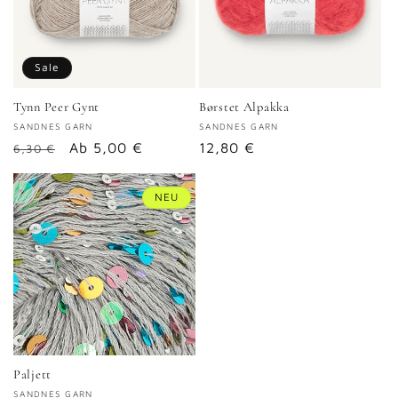
Sale
Tynn Peer Gynt
Børstet Alpakka
Anbieter:
SANDNES GARN
Anbieter:
SANDNES GARN
Normaler
Verkaufspreis
Ab 5,00 €
Normaler
12,80 €
6,30 €
Preis
Preis
NEU
Paljett
Anbieter:
SANDNES GARN